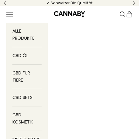
Zum Inhalt springen
✓ Schweizer Bio Qualität
Zurück
Vo
Menü
Suchen
Ware
CANNABY
ALLE
PRODUKTE
CBD ÖL
CBD FÜR
TIERE
CBD SETS
CBD
KOSMETIK