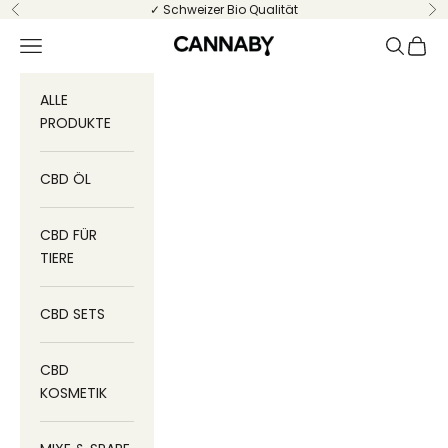
Zum Inhalt springen
✓ Schweizer Bio Qualität
Zurück
Vo
Menü
Suchen
Ware
CANNABY
ALLE
PRODUKTE
CBD ÖL
CBD FÜR
TIERE
CBD SETS
CBD
KOSMETIK