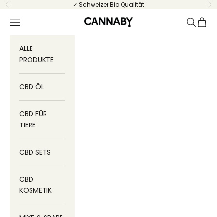
Zum Inhalt springen
✓ Schweizer Bio Qualität
Zurück
Vo
Menü
Suchen
Ware
CANNABY
ALLE
PRODUKTE
CBD ÖL
CBD FÜR
TIERE
CBD SETS
CBD
KOSMETIK