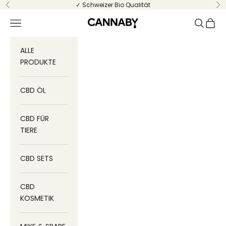
Zum Inhalt springen
✓ Schweizer Bio Qualität
Zurück
Vo
Menü
Suchen
Ware
CANNABY
ALLE
PRODUKTE
CBD ÖL
CBD FÜR
TIERE
CBD SETS
CBD
KOSMETIK